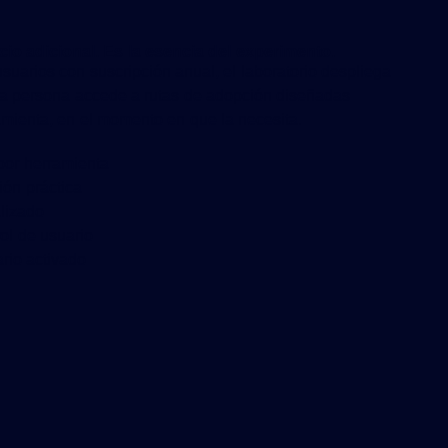
io adicional. Es la esencia del experimento.
uarios con suscripción anual, el laboratorio despliega
a persona accede a rutas de adopción diseñadas
mienta, en el momento en que la necesita.
por herramienta
ión práctica
alizado
ol de usuario
rio activado