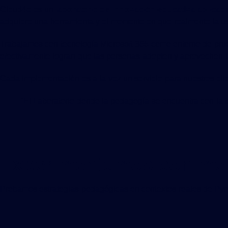
Cloud4e es un
laboratorio de innovación educativa aplicad
adquiere una herramienta y el momento en que realmente la us
Trabajamos con tecnología Microsoft 365 como entorno de pr
efectivamente logran que las personas adopten y aprovechen la
Cada implementación es a la vez un servicio para nuestros cli
"El Laboratorio donde la pedagogía se encuentra con la t
Experimentamos con met
Probamos estrategias pedagógicas en contextos reales de Pyme