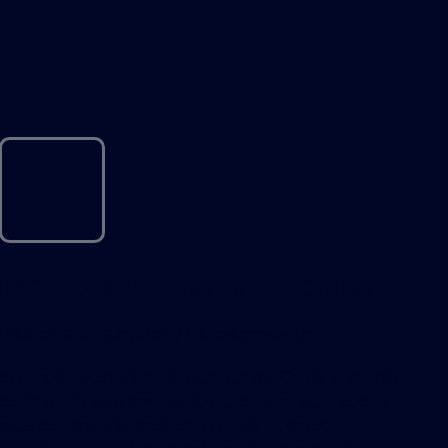
Metodología aplicada
Plataforma de adopción y micro-aprendizaje
El corazón pedagógico del laboratorio. Con la activación
de 10 o más usuarios anuales, cada persona accede a
rutas de adopción diseñadas con principios de