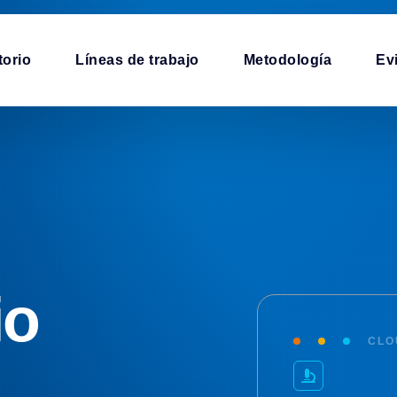
torio
Líneas de trabajo
Metodología
Ev
io
CLO