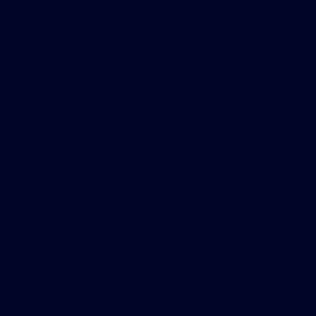
digital.
ión individual.
diciado.
n los entornos donde el laboratorio opera, experimenta y
ción tecnológica aplicada.