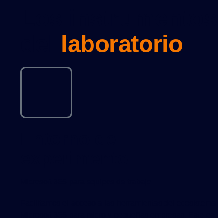
Los instrumentos
del
laboratorio
Entorno de
experimento
Microsoft 365 para equipos de trabajo
Facilitamos el acceso a las herramientas del ecosistema
Microsoft 365 para micro y pequeñas empresas. Este es