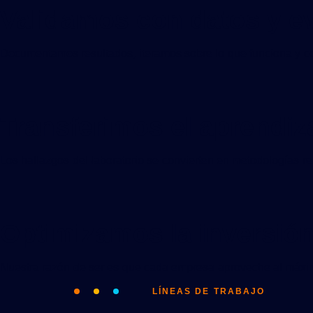
Validamos con datos y e
Documentamos resultados, iteramos sobre lo que funciona y co
Transferimos el aprendiz
Los hallazgos del laboratorio se convierten en metodologías r
Optimizamos la inversión
Nuestra razón de ser es que cada empresa aproveche al máximo
LÍNEAS DE TRABAJO