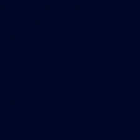
aprendizaje en el flujo de trabajo: cápsulas de video,
artículos, tips y actividades prácticas.
+10 usuarios anuales
Acceso por usuario
Micro-aprendizaje
 funciona.