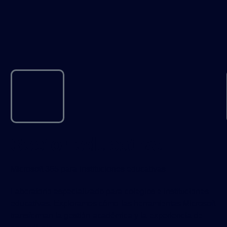
Sector educativo
Microsoft 365 para instituciones educativas
Laboratorio especializado para colegios e instituciones
educativas. Exploramos cómo las herramientas Microsoft
transforman la gestión académica y la experiencia de