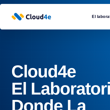
El labora
Cloud4e
El Laborator
Donde La