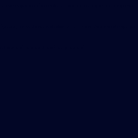
ca: ese espacio crítico entre el momento en que una empresa
ógicas, tipos de actividades y formatos de aprendizaje
que
ntamos qué funciona, qué no, y por qué.