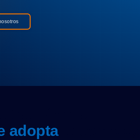
nosotros
e transforma
e adopta
la tecnolog