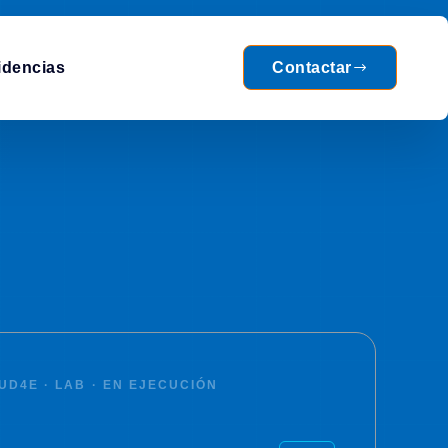
idencias
Contactar
UD4E · LAB · EN EJECUCIÓN