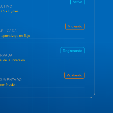
Activo
ACTIVO
 365 - Pymes
Midiendo
APLICADA
 aprendizaje en flujo
Registrando
ERVADA
l de la inversión
Validando
CUMENTADO
or fricción