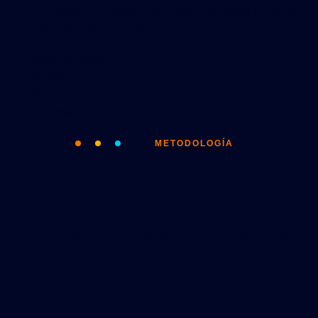
el entorno real donde aplicamos y medimos nuestras
estrategias de adopción.
Business Basic
Standard
Premium
Empresa
METODOLOGÍA
Así opera el labor
Cada implementación sigue un ciclo de diseño, aplicació