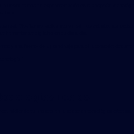
a
. Nuestro campo de experimentación es la adopción tecnológi
a bien.
ueba real. Diseñamos, aplicamos y medimos
estrategias pedag
s herramientas digitales en su día a día.
entes y una
fuente de aprendizaje
para el laboratorio: docume
ecnología."
odologías reales
s, midiendo su impacto en la adopción tecnológica efectiva.