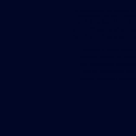
El diferenciador del laboratorio
La formación no es un servic
Cuando se activan 10 o más us
su metodología completa: cad
específicamente para su herra
Cápsulas de video cortas 
Artículos y guías de adopc
Tips y contenido contextu
Rutas de aprendizaje por r
Acceso individual por usua