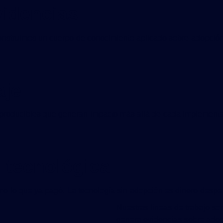
videncias
nstruimos un cuerpo de conocimiento aplicado sobre adopción 
aje
eproducibles que generan impacto más allá de cada implementac
 tecnológica
 lo que ya pagó. La tecnología sin adopción es dinero desper
Nuestras líneas de trabajo so
genera evidencias sobre adop