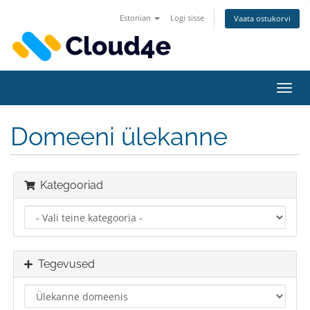
Estonian
Logi sisse
Vaata ostukorvi
Lülit
navig
Domeeni ülekanne
Kategooriad
Tegevused