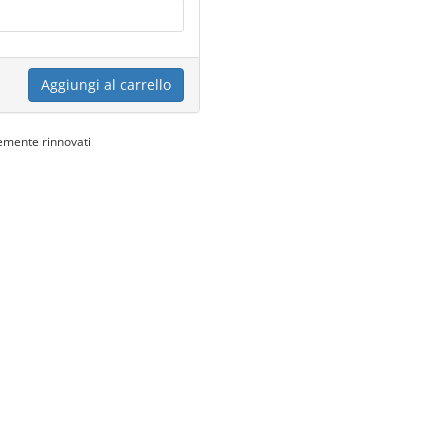
Aggiungi al carrello
emente rinnovati