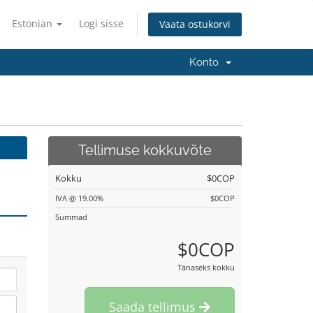
Estonian
Logi sisse
Vaata ostukorvi
Konto
Tellimuse kokkuvõte
Kokku
$0COP
IVA @ 19.00%
$0COP
Summad
$0COP
Tänaseks kokku
Saada tellimus