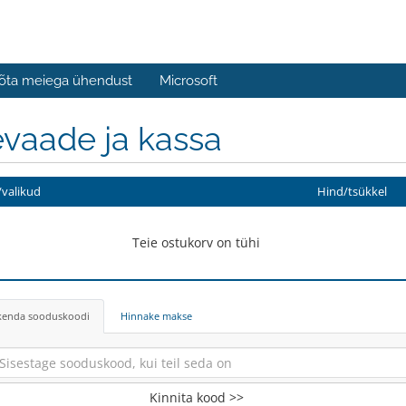
õta meiega ühendust
Microsoft
vaade ja kassa
valikud
Hind/tsükkel
Teie ostukorv on tühi
kenda sooduskoodi
Hinnake makse
Kinnita kood >>