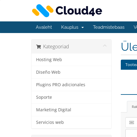
Avaleht
Kauplus
Teadmistebaas
V
Üle
Kategooriad
Hosting Web
Toote/
Diseño Web
Plugins PRO adicionales
Soporte
Ra
Marketing Digital
Servicios web