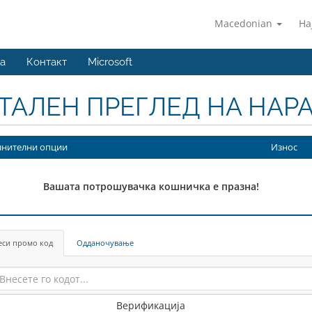
Macedonian
На
ња
Контакт
Microsoft
ТАЛЕН ПРЕГЛЕД НА НАР
нителни опции
Износ
Вашата потрошувачка кошничка е празна!
еси промо код
Одданочување
Верификација