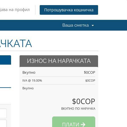
јава на профил
Потрошувачка кошничка
Ваша сметка
АЧКАТА
ИЗНОС НА НАРАЧКАТА
Вкупно
$0COP
IVA @ 19.00%
$0COP
Вкупно
$0COP
ВКУПНО ПО НАРАЧКА
ПЛАТИ