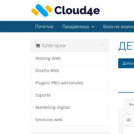
Почетна
Продавница
База на знае
ДЕ
Категории
Hosting Web
Допол
Diseño Web
Plugins PRO adicionales
Soporte
Вн
Marketing Digital
Servicios web