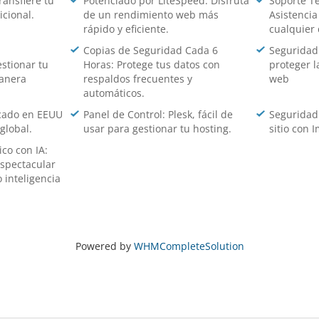
ransfiere tu
Potenciado por LiteSpeed: Disfruta
Soporte Té
icional.
de un rendimiento web más
Asistencia
rápido y eficiente.
cualquier
Copias de Seguridad Cada 6
Seguridad 
stionar tu
Horas: Protege tus datos con
proteger l
manera
respaldos frecuentes y
web
automáticos.
icado en EEUU
Panel de Control: Plesk, fácil de
Seguridad
global.
usar para gestionar tu hosting.
sitio con 
co con IA:
espectacular
 inteligencia
Powered by
WHMCompleteSolution