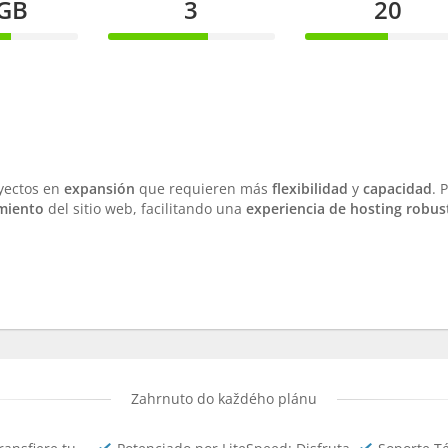
 GB
3
20
60%
50%
te
Complete
Complete
yectos en
expansión
que requieren más
flexibilidad
y
capacidad
. 
miento
del sitio web, facilitando una
experiencia de hosting robus
Zahrnuto do každého plánu