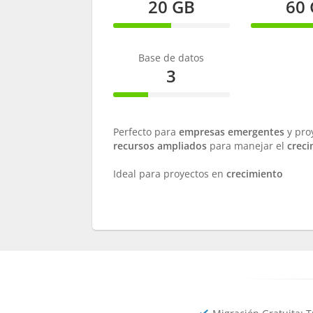
20 GB
60
50%
60%
Complete
Comple
Base de datos
3
30%
Complete
Perfecto para
empresas emergentes
y pro
recursos ampliados
para manejar el
creci
Ideal para proyectos en
crecimiento