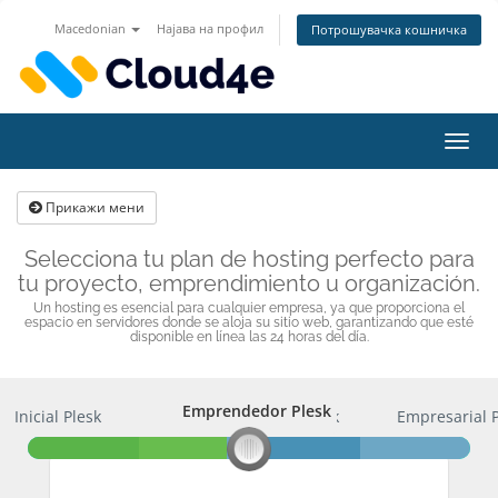
Macedonian
Најава на профил
Потрошувачка кошничка
Вклу
ја
нави
Прикажи мени
Selecciona tu plan de hosting perfecto para
tu proyecto, emprendimiento u organización.
Un hosting es esencial para cualquier empresa, ya que proporciona el
espacio en servidores donde se aloja su sitio web, garantizando que esté
disponible en línea las 24 horas del día.
Emprendedor Plesk
Inicial Plesk
Emprendedor Plesk
Empresarial 