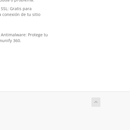
SSL: Gratis para
a conexión de tu sitio
 Antimalware: Protege tu
Imunify 360.