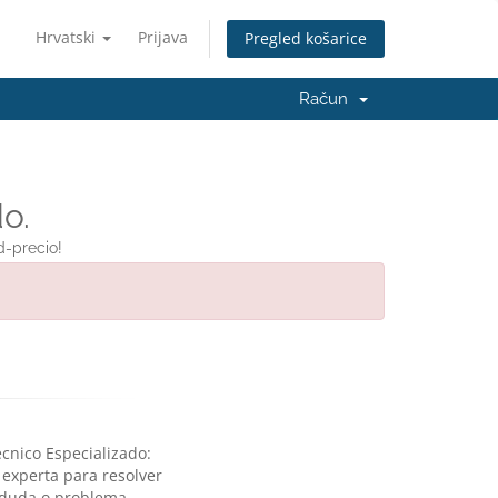
Hrvatski
Prijava
Pregled košarice
Račun
o.
d-precio!
cnico Especializado:
 experta para resolver
 duda o problema.