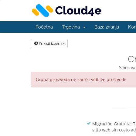
Početna
Trgovina
Baza znanja
Kon
Prikaži izbornik
C
Sitios w
Grupa proizvoda ne sadrži vidljive proizvode
Migración Gratuita: T
sitio web sin costo ad