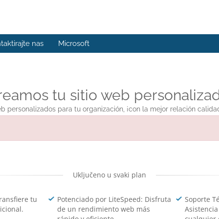
taktirajte nas
Microsoft
reamos tu sitio web personalizad
eb personalizados para tu organización, ¡con la mejor relación calida
Uključeno u svaki plan
ransfiere tu
Potenciado por LiteSpeed: Disfruta
Soporte Té
icional.
de un rendimiento web más
Asistencia
rápido y eficiente.
cualquier