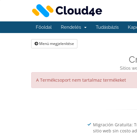
Főoldal
Rendelés
Tudásbázis
Kap
Menü megjelenítése
C
Sitios w
A Termékcsoport nem tartalmaz termékeket
Migración Gratuita: T
sitio web sin costo ad