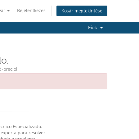
yar
Bejelentkezés
Kosár megtekintése
Fiók
o.
d-precio!
cnico Especializado:
 experta para resolver
 duda o problema.