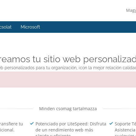
Mag
csolat
Microsoft
reamos tu sitio web personalizad
eb personalizados para tu organización, ¡con la mejor relación calida
Minden csomag tartalmazza
ransfiere tu
Potenciado por LiteSpeed: Disfruta
Soporte Té
icional.
de un rendimiento web más
Asistencia
rápido y eficiente.
cualquier