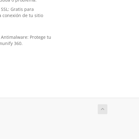
SSL: Gratis para
a conexión de tu sitio
 Antimalware: Protege tu
Imunify 360.