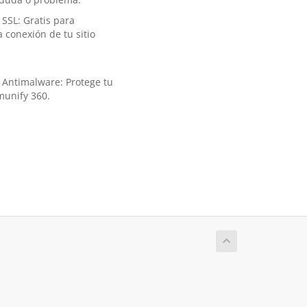
SSL: Gratis para
a conexión de tu sitio
 Antimalware: Protege tu
Imunify 360.