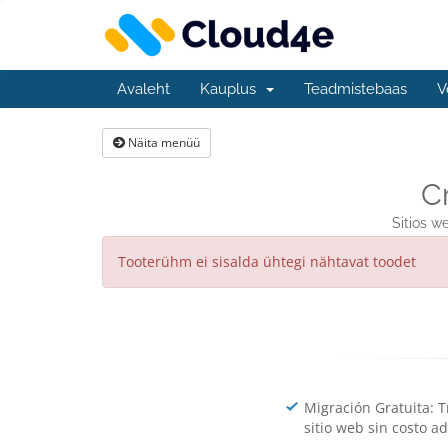
Avaleht
Kauplus
Teadmistebaas
V
Näita menüü
C
Sitios w
Tooterühm ei sisalda ühtegi nähtavat toodet
Migración Gratuita: T
sitio web sin costo ad