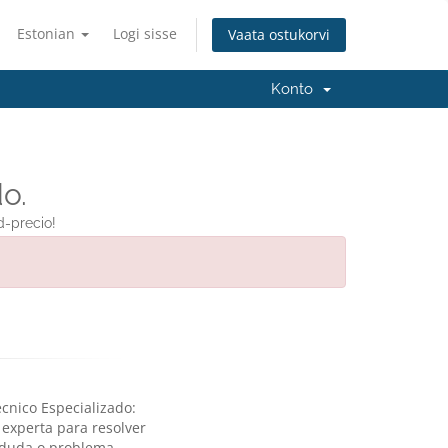
Estonian
Logi sisse
Vaata ostukorvi
Konto
o.
d-precio!
cnico Especializado:
 experta para resolver
 duda o problema.