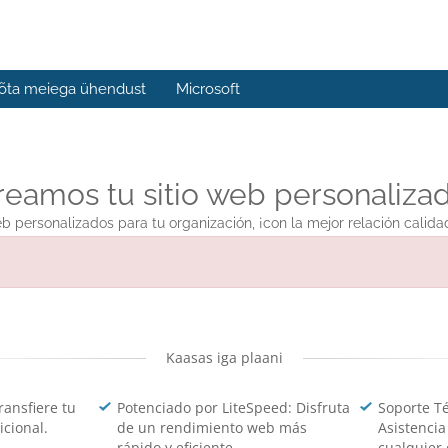
õta meiega ühendust
Microsoft
reamos tu sitio web personalizad
eb personalizados para tu organización, ¡con la mejor relación calida
Kaasas iga plaani
ransfiere tu
Potenciado por LiteSpeed: Disfruta
Soporte Té
icional.
de un rendimiento web más
Asistencia
rápido y eficiente.
cualquier