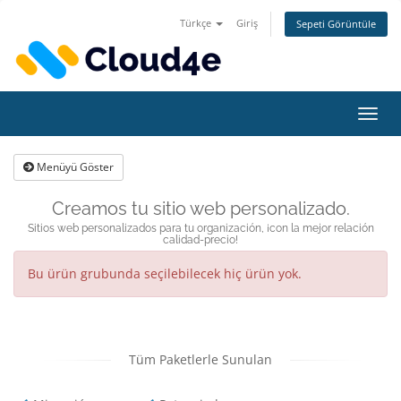
Türkçe
Giriş
Sepeti Görüntüle
Gezi
değişt
Menüyü Göster
Creamos tu sitio web personalizado.
Sitios web personalizados para tu organización, ¡con la mejor relación
calidad-precio!
Bu ürün grubunda seçilebilecek hiç ürün yok.
Tüm Paketlerle Sunulan